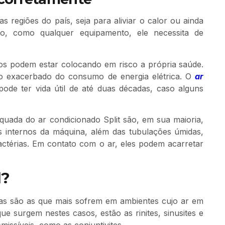
 regiões do país, seja para aliviar o calor ou ainda
to, como qualquer equipamento, ele necessita de
rios podem estar colocando em risco a própria saúde.
o exacerbado do consumo de energia elétrica. O
ar
pode ter vida útil de até duas décadas, caso alguns
uada do ar condicionado Split são, em sua maioria,
s internos da máquina, além das tubulações úmidas,
actérias. Em contato com o ar, eles podem acarretar
l?
rias são as que mais sofrem em ambientes cujo ar em
e surgem nestes casos, estão as rinites, sinusites e
smissíveis, como as conjuntivites.