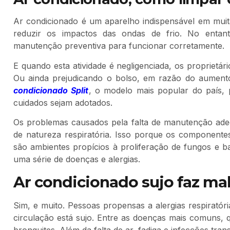
Ar condicionado é um aparelho indispensável em muitas
reduzir os impactos das ondas de frio. No entan
manutenção preventiva para funcionar corretamente.
E quando esta atividade é negligenciada, os proprietá
Ou ainda prejudicando o bolso, em razão do aument
condicionado Split
, o modelo mais popular do país, 
cuidados sejam adotados.
Os problemas causados pela falta de manutenção adeq
de natureza respiratória. Isso porque os componente
são ambientes propícios à proliferação de fungos e b
uma série de doenças e alergias.
Ar condicionado sujo faz ma
Sim, e muito. Pessoas propensas a alergias respirató
circulação está sujo. Entre as doenças mais comuns, qu
bronquites. Além da falta de ar, fadiga e infecções tran