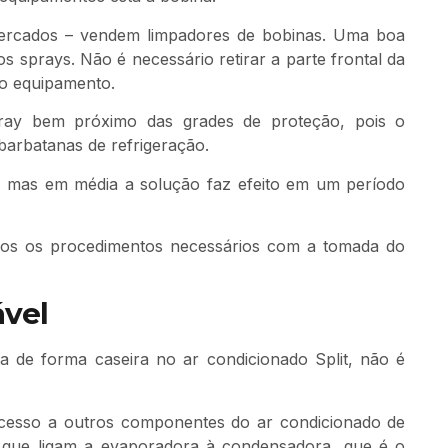
rmercados – vendem limpadores de bobinas. Uma boa
s sprays. Não é necessário retirar a parte frontal da
do equipamento.
pray bem próximo das grades de proteção, pois o
barbatanas de refrigeração.
, mas em média a solução faz efeito em um período
dos os procedimentos necessários com a tomada do
ável
a de forma caseira no ar condicionado Split, não é
 acesso a outros componentes do ar condicionado de
es que ligam a evaporadora à condensadora, que é o