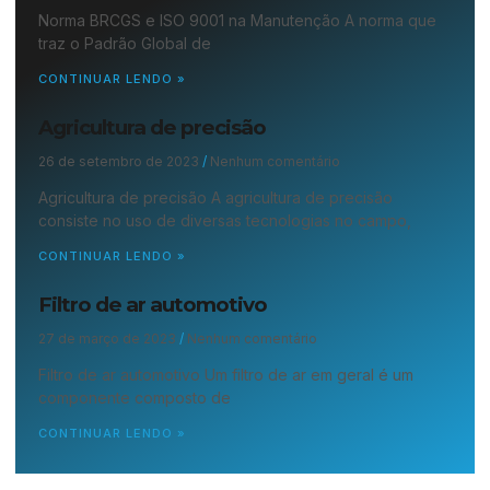
Norma BRCGS e ISO 9001 na Manutenção A norma que
traz o Padrão Global de
CONTINUAR LENDO »
Agricultura de precisão
26 de setembro de 2023
Nenhum comentário
Agricultura de precisão A agricultura de precisão
consiste no uso de diversas tecnologias no campo,
CONTINUAR LENDO »
Filtro de ar automotivo
27 de março de 2023
Nenhum comentário
Filtro de ar automotivo Um filtro de ar em geral é um
componente composto de
CONTINUAR LENDO »