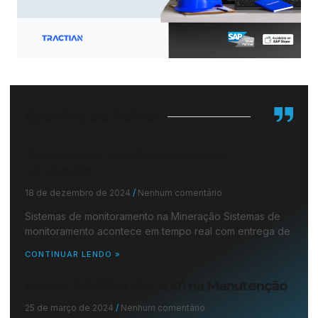
Escolha do Editor
Sistemas de monitoramento na
Mineração
18 de dezembro de 2024
Nenhum comentário
Sistemas de monitoramento na Mineração Sistemas de
monitoramento acontece em tempo real com entrega de
CONTINUAR LENDO »
Norma BRCGS e ISO 9001 na Manutenção
25 de março de 2024
Nenhum comentário