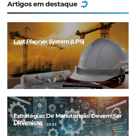
Artigos em destaque
Last Planner System (LPS)
JANEIRO 12, 2026
Estratégias De Manutenção Devem Ser
Dinâmicas
NOVEMBRO 19, 2025