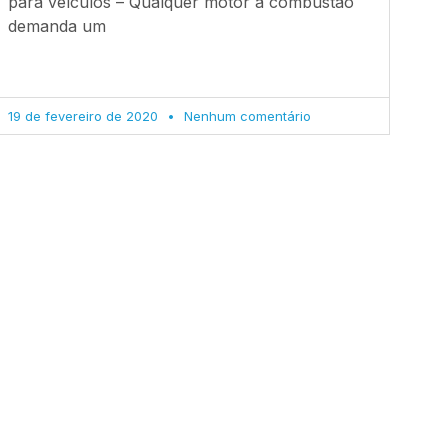
para veículos – Qualquer motor à combustão
demanda um
19 de fevereiro de 2020
Nenhum comentário