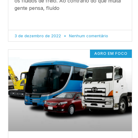
os fluidos de freio. Ao contrário do que muita
gente pensa, fluído
3 de dezembro de 2022
Nenhum comentário
AGRO EM FOCO