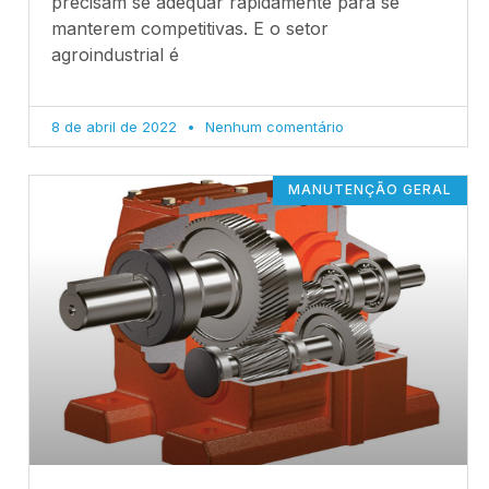
precisam se adequar rapidamente para se
manterem competitivas. E o setor
agroindustrial é
8 de abril de 2022
Nenhum comentário
MANUTENÇÃO GERAL