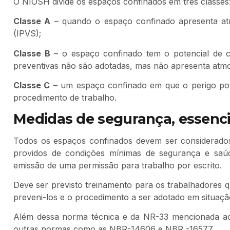
O NIOSH divide os espaços confinados em três classes
Classe A
– quando o espaço confinado apresenta at
(IPVS);
Classe B
– o espaço confinado tem o potencial de c
preventivas não são adotadas, mas não apresenta atmo
Classe C
– um espaço confinado em que o perigo poten
procedimento de trabalho.
Medidas de segurança, essenci
Todos os espaços confinados devem ser considerados
providos de condições mínimas de segurança e saú
emissão de uma permissão para trabalho por escrito.
Deve ser previsto treinamento para os trabalhadores q
preveni-los e o procedimento a ser adotado em situa
Além dessa norma técnica e da NR-33 mencionada ac
outras normas como as NBR-14606 e NBR -16577.