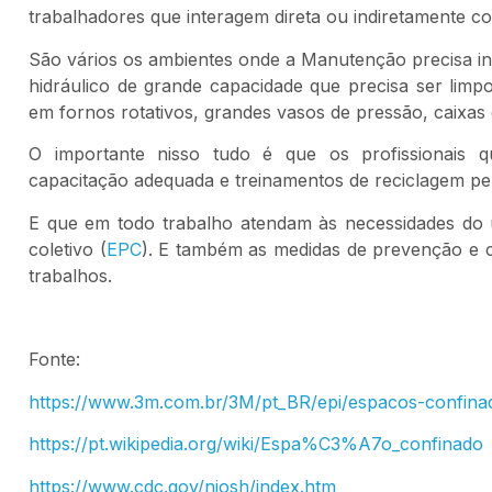
trabalhadores que interagem direta ou indiretamente com
São vários os ambientes onde a Manutenção precisa int
hidráulico de grande capacidade que precisa ser li
em fornos rotativos, grandes vasos de pressão, caixas
O importante nisso tudo é que os profissionais
capacitação adequada e treinamentos de reciclagem pe
E que em todo trabalho atendam às necessidades do u
coletivo (
EPC
). E também as medidas de prevenção e c
trabalhos.
Fonte:
https://www.3m.com.br/3M/pt_BR/epi/espacos-confina
https://pt.wikipedia.org/wiki/Espa%C3%A7o_confinado
https://www.cdc.gov/niosh/index.htm