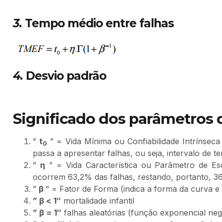
3.
Tempo médio entre falhas
4.
Desvio padrão
Significado dos parâmetros 
”
t
” = Vida Mínima ou Confiabilidade Intrínsec
0
passa a apresentar falhas, ou seja, intervalo de 
”
η
” = Vida Característica ou Parâmetro de Es
ocorrem 63,2% das falhas, restando, portanto, 36
”
β
” = Fator de Forma (indica a forma da curva e a
” β < 1″
mortalidade infantil
” β = 1″
falhas aleatórias (função exponencial neg