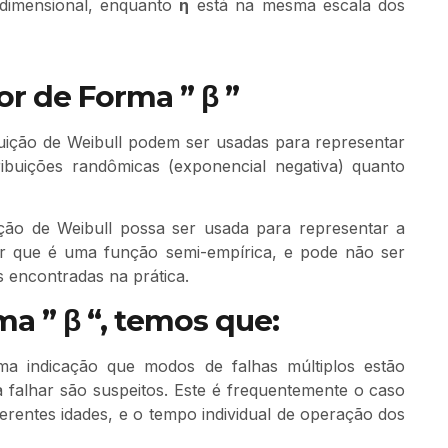
dimensional, enquanto
η
está na mesma escala dos
or de Forma ” β ”
buição de Weibull podem ser usadas para representar
tribuições randômicas (exponencial negativa) quanto
ição de Weibull possa ser usada para representar a
tar que é uma função semi-empírica, e pode não ser
s encontradas na prática.
a ” β “, temos que:
ma indicação que modos de falhas múltiplos estão
falhar são suspeitos. Este é frequentemente o caso
erentes idades, e o tempo individual de operação dos