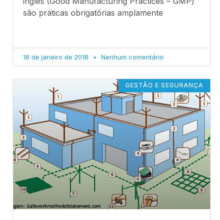
inglês (Good Manufacturing Practices – GMP)
são práticas obrigatórias amplamente
18 de janeiro de 2018
Nenhum comentário
GESTÃO E SEGURANÇA